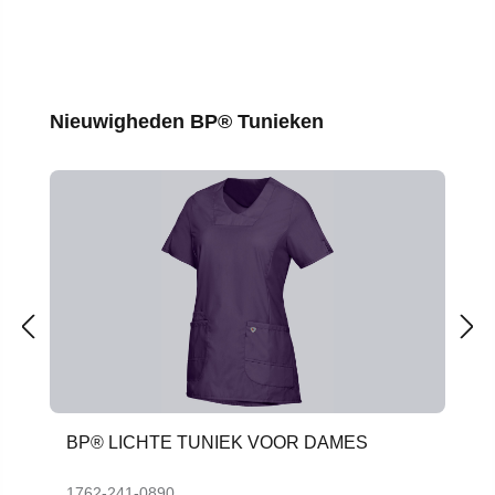
Productgalerij overslaan
Nieuwigheden BP® Tunieken
BP® LICHTE TUNIEK VOOR DAMES
1762-241-0890