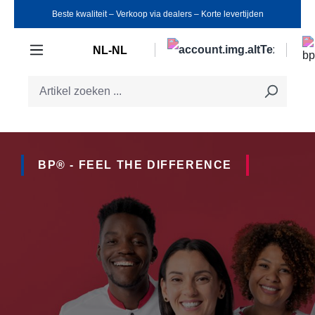
Beste kwaliteit ‒ Verkoop via dealers ‒ Korte levertijden
Ga naar de hoofdinhoud
NL-NL
BP® - FEEL THE DIFFERENCE