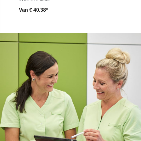
Van
€ 40,38*