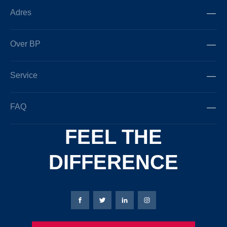
Adres
Over BP
Service
FAQ
FEEL THE
DIFFERENCE
Bierbaum-Proenen Facebook-pagina
Bierbaum-Proenen X-pagina
Bierbaum-Proenen LinkedIn
Bierbaum-Proenen Ins