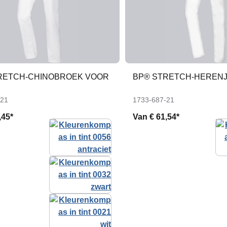
RETCH-CHINOBROEK VOOR
BP® STRETCH-HEREN
-21
1733-687-21
,45*
Van
€ 61,54*