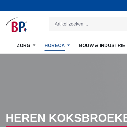
 naar de hoofdinhoud
Ga naar de zoekopdracht
Ga naar de hoofdnavigatie
ZORG
HORECA
BOUW & INDUSTRIE
HEREN KOKSBROEKE