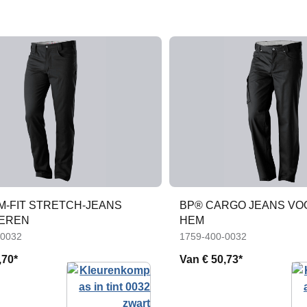
M-FIT STRETCH-JEANS
BP® CARGO JEANS VO
EREN
HEM
-0032
1759-400-0032
,70*
Van
€ 50,73*