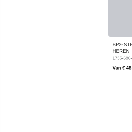
BP® ST
HEREN
1735-686
Van
€ 48