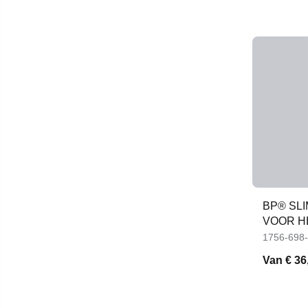
BP® SLI
VOOR H
1756-698
Van
€ 36