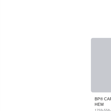
BP® CA
HEM
1759-558