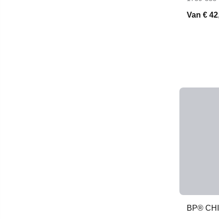
Van
€ 42
BP® CH