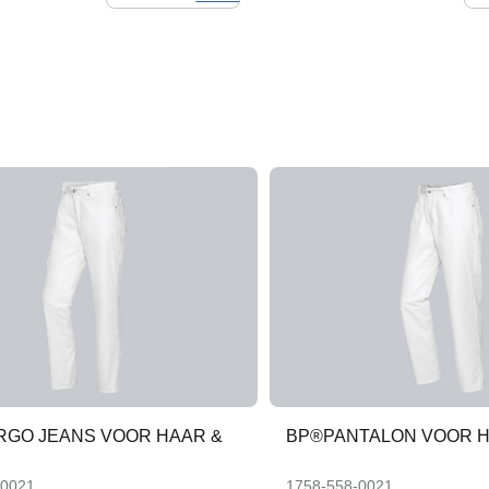
RGO JEANS VOOR HAAR &
BP®PANTALON VOOR H
-0021
1758-558-0021