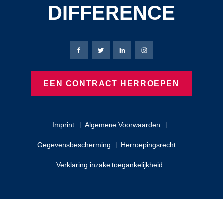
DIFFERENCE
Bierbaum-Proenen Facebook-pagina
Bierbaum-Proenen X-pagina
Bierbaum-Proenen LinkedIn
Bierbaum-Proenen Ins
EEN CONTRACT HERROEPEN
Imprint
Algemene Voorwaarden
Gegevensbescherming
Herroepingsrecht
Verklaring inzake toegankelijkheid