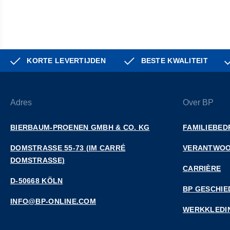
KORTE LEVERTIJDEN
BESTE KWALITEIT
Adres
Over BP
BIERBAUM-PROENEN GMBH & CO. KG
FAMILIEBED
DOMSTRASSE 55-73 (IM CARRÉ D
VERANTWOO
OMSTRASSE)
CARRIÈRE
D-50668 KÖLN
BP GESCHIE
INFO@BP-ONLINE.COM
WERKKLEDI