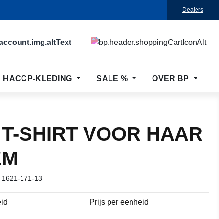
Dealers
HACCP-KLEDING
SALE %
OVER BP
 T-SHIRT VOOR HAAR
EM
r
1621-171-13
id
Prijs per eenheid