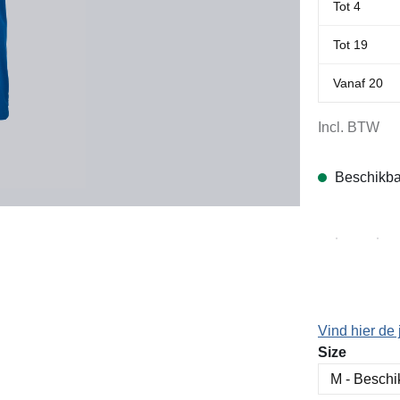
Tot
4
Tot
19
Vanaf
20
Incl. BTW
Beschikba
Vind hier de 
Selecteer
Size