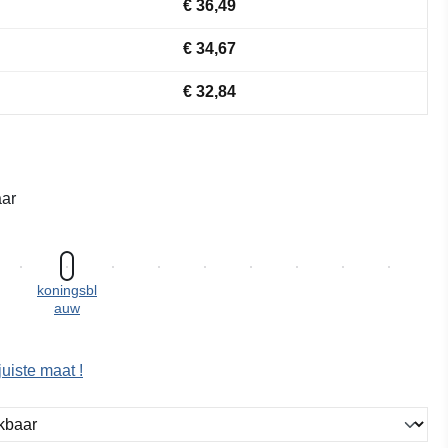
€ 36,49
€ 34,67
€ 32,84
ar
koningsbl
auw
juiste maat !