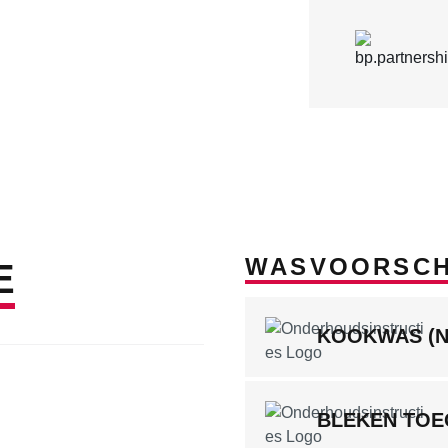
WASVOORSCH
E
KOOKWAS (
BLEKEN TOE