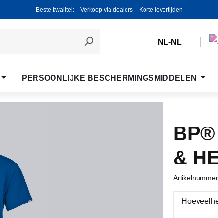
Beste kwaliteit ‒ Verkoop via dealers ‒ Korte levertijden
NL-NL
PERSOONLIJKE BESCHERMINGSMIDDELEN
BP®
& H
Artikelnumme
Hoeveelhe