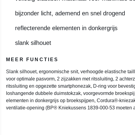
bijzonder licht, ademend en snel drogend
reflecterende elementen in donkergrijs
slank silhouet
MEER FUNCTIES
Slank silhouet, ergonomische snit, verhoogde elastische tai
voor optimale pasvorm, 2 zijzakken met ritssluiting, 2 achte
ritssluiting en opgezette smartphonezak, D-ring voor bevest
loshangende dubbele duimstokzak, voorgevormde broekspijp
elementen in donkergrijs op broekspijpen, Cordura®-kniezakk
ventilatie-opening (BP® Kniekussens 1839-000-53 moeten a