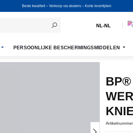
Beste kwaliteit ‒ Verkoop via dealers ‒ Korte levertijden
NL-NL
PERSOONLIJKE BESCHERMINGSMIDDELEN
BP®
WER
KNI
Artikelnumme