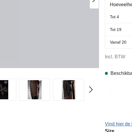
Hoeveelhe
Tot
4
Tot
19
Vanaf
20
Incl. BTW
Beschikba
Vind hier de 
Selecteer
Size