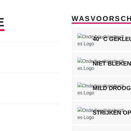
WASVOORSCH
E
40° C GEKL
NIET BLEKEN
MILD DROO
STRIJKEN O