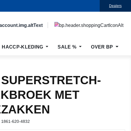
Dealers
HACCP-KLEDING
SALE %
OVER BP
 SUPERSTRETCH-
KBROEK MET
EZAKKEN
r
1861-620-4832