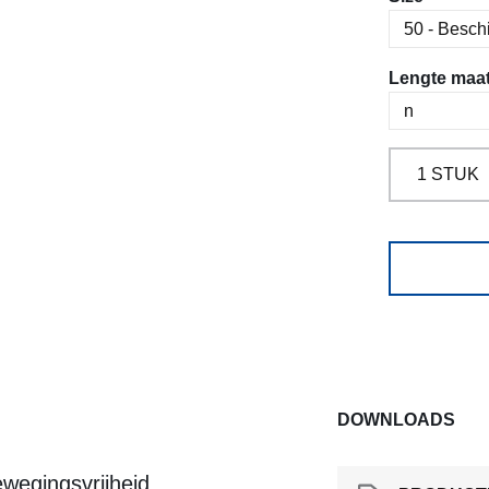
Selecteer
Lengte maa
DOWNLOADS
ewegingsvrijheid