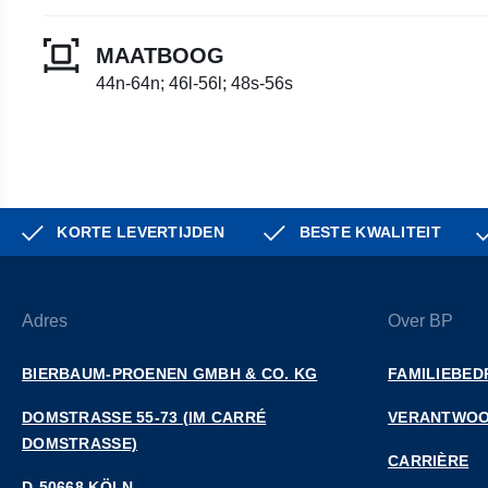
MAATBOOG
44n-64n; 46l-56l; 48s-56s
KORTE LEVERTIJDEN
BESTE KWALITEIT
Adres
Over BP
BIERBAUM-PROENEN GMBH & CO. KG
FAMILIEBED
DOMSTRASSE 55-73 (IM CARRÉ D
VERANTWOO
OMSTRASSE)
CARRIÈRE
D-50668 KÖLN