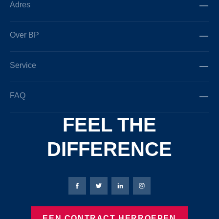
Adres
Over BP
Service
FAQ
FEEL THE
DIFFERENCE
Bierbaum-Proenen Facebook-pagina
Bierbaum-Proenen X-pagina
Bierbaum-Proenen LinkedIn
Bierbaum-Proenen Ins
EEN CONTRACT HERROEPEN