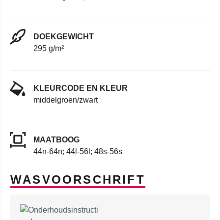
DOEKGEWICHT
295 g/m²
KLEURCODE EN KLEUR
middelgroen/zwart
MAATBOOG
44n-64n; 44l-56l; 48s-56s
WASVOORSCHRIFT