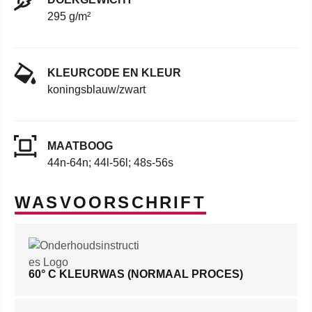
295 g/m²
KLEURCODE EN KLEUR
koningsblauw/zwart
MAATBOOG
44n-64n; 44l-56l; 48s-56s
WASVOORSCHRIFT
60° C KLEURWAS (NORMAAL PROCES)