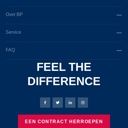
Over BP
Service
FAQ
FEEL THE
DIFFERENCE
Bierbaum-Proenen Facebook-pagina
Bierbaum-Proenen X-pagina
Bierbaum-Proenen LinkedIn
Bierbaum-Proenen Ins
EEN CONTRACT HERROEPEN