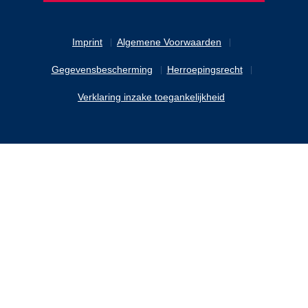
Imprint
Algemene Voorwaarden
Gegevensbescherming
Herroepingsrecht
Verklaring inzake toegankelijkheid