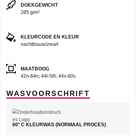
DOEKGEWICHT
285 g/m²
KLEURCODE EN KLEUR
nachtblauw/zwart
MAATBOOG
42n-64n; 44l-58l; 44s-60s
WASVOORSCHRIFT
60° C KLEURWAS (NORMAAL PROCES)