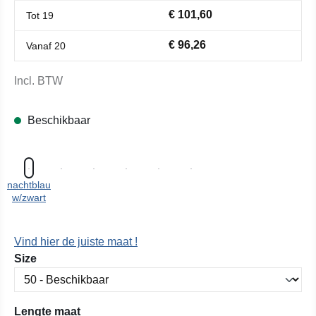
€ 101,60
Tot
19
€ 96,26
Vanaf
20
Incl. BTW
Beschikbaar
nachtblau
w/zwart
Vind hier de juiste maat !
Selecteer
Size
Selecteer
Lengte maat