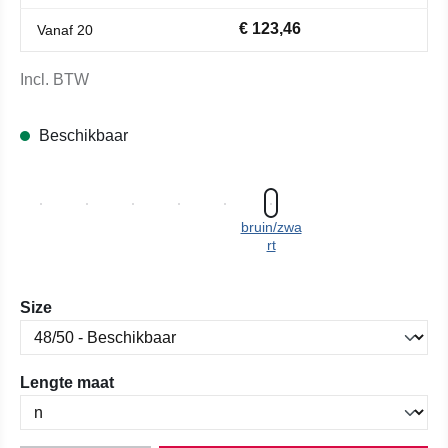
€ 123,46
Vanaf
20
Incl. BTW
Beschikbaar
bruin/zwa
rt
Selecteer
Size
Selecteer
Lengte maat