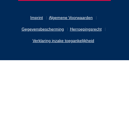
Imprint
Algemene Voorwaarden
Gegevensbescherming
Herroepingsrecht
Verklaring inzake toegankelijkheid