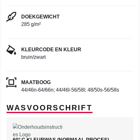
DOEKGEWICHT
285 g/m²
KLEURCODE EN KLEUR
bruin/zwart
MAATBOOG
44/46n-64/66n; 44/46l-56/58l; 48/50s-56/58s
WASVOORSCHRIFT
60° C KLEURWAS (NORMAAL PROCES)