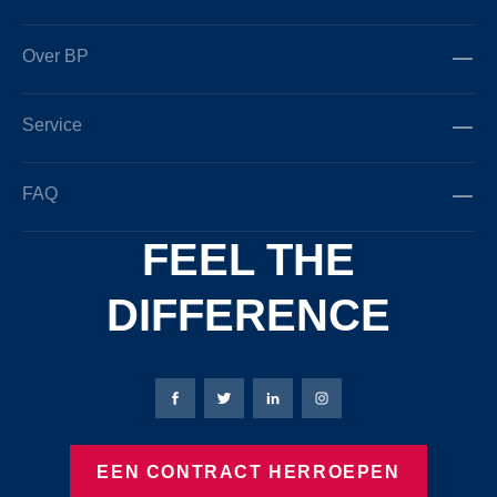
Over BP
Service
FAQ
FEEL THE
DIFFERENCE
Bierbaum-Proenen Facebook-pagina
Bierbaum-Proenen X-pagina
Bierbaum-Proenen LinkedIn
Bierbaum-Proenen Ins
EEN CONTRACT HERROEPEN