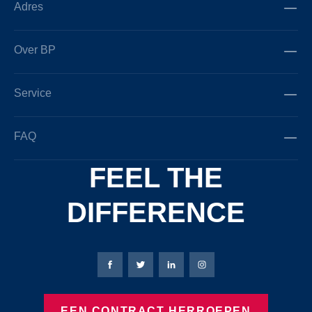
Adres
Over BP
Service
FAQ
FEEL THE
DIFFERENCE
Bierbaum-Proenen Facebook-pagina
Bierbaum-Proenen X-pagina
Bierbaum-Proenen LinkedIn
Bierbaum-Proenen Ins
EEN CONTRACT HERROEPEN