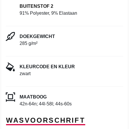
BUITENSTOF 2
91% Polyester, 9% Elastaan
DOEKGEWICHT
285 g/m²
KLEURCODE EN KLEUR
zwart
MAATBOOG
42n-64n; 44l-58l; 44s-60s
WASVOORSCHRIFT