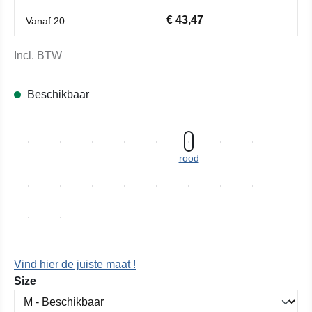
€ 43,47
Vanaf
20
Incl. BTW
Beschikbaar
rood
Vind hier de juiste maat !
Selecteer
Size