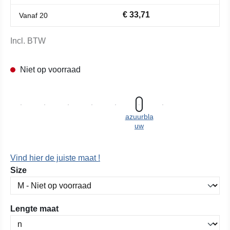
€ 33,71
Vanaf
20
Incl. BTW
Niet op voorraad
azuurbla
uw
Vind hier de juiste maat !
Selecteer
Size
Selecteer
Lengte maat