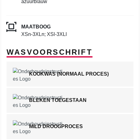
azuurblauw
MAATBOOG
XSn-3XLn; XSl-3XLl
WASVOORSCHRIFT
KOOKWAS (NORMAAL PROCES)
BLEKEN TOEGESTAAN
MILD DROOGPROCES