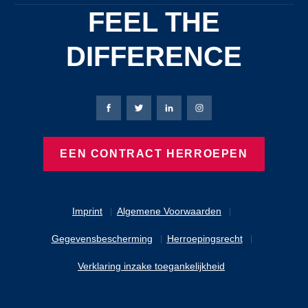
FEEL THE
DIFFERENCE
Bierbaum-Proenen Facebook-pagina
Bierbaum-Proenen X-pagina
Bierbaum-Proenen LinkedIn
Bierbaum-Proenen Ins
EEN CONTRACT HERROEPEN
Imprint
Algemene Voorwaarden
Gegevensbescherming
Herroepingsrecht
Verklaring inzake toegankelijkheid