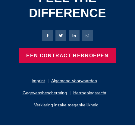
DIFFERENCE
Bierbaum-Proenen Facebook-pagina
Bierbaum-Proenen X-pagina
Bierbaum-Proenen LinkedIn
Bierbaum-Proenen Ins
EEN CONTRACT HERROEPEN
Imprint
Algemene Voorwaarden
Gegevensbescherming
Herroepingsrecht
Verklaring inzake toegankelijkheid