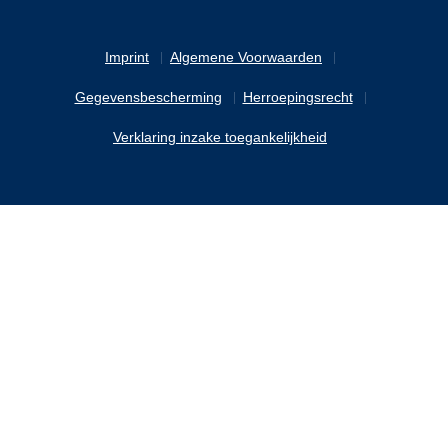
Imprint
Algemene Voorwaarden
Gegevensbescherming
Herroepingsrecht
Verklaring inzake toegankelijkheid