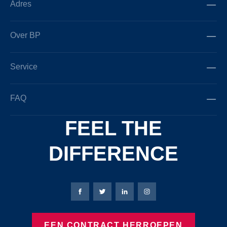
Adres
Over BP
Service
FAQ
FEEL THE
DIFFERENCE
Bierbaum-Proenen Facebook-pagina
Bierbaum-Proenen X-pagina
Bierbaum-Proenen LinkedIn
Bierbaum-Proenen Ins
EEN CONTRACT HERROEPEN