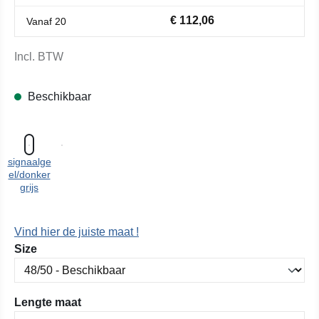
€ 112,06
Vanaf
20
Incl. BTW
Beschikbaar
signaalge
el/donker
grijs
Vind hier de juiste maat !
Selecteer
Size
Selecteer
Lengte maat