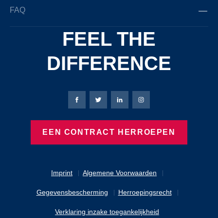
FAQ
FEEL THE
DIFFERENCE
Bierbaum-Proenen Facebook-pagina
Bierbaum-Proenen X-pagina
Bierbaum-Proenen LinkedIn
Bierbaum-Proenen Ins
EEN CONTRACT HERROEPEN
Imprint
Algemene Voorwaarden
Gegevensbescherming
Herroepingsrecht
Verklaring inzake toegankelijkheid