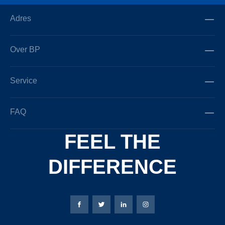
Adres
Over BP
Service
FAQ
FEEL THE
DIFFERENCE
Bierbaum-Proenen Facebook-pagina
Bierbaum-Proenen X-pagina
Bierbaum-Proenen LinkedIn
Bierbaum-Proenen Ins