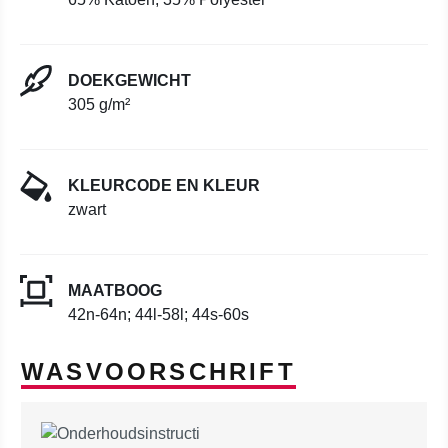
DOEKGEWICHT
305 g/m²
KLEURCODE EN KLEUR
zwart
MAATBOOG
42n-64n; 44l-58l; 44s-60s
WASVOORSCHRIFT