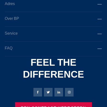
Adres
Over BP
Service
FAQ
FEEL THE
DIFFERENCE
Bierbaum-Proenen Facebook-pagina
Bierbaum-Proenen X-pagina
Bierbaum-Proenen LinkedIn
Bierbaum-Proenen Ins