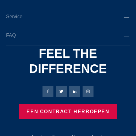
Service
FAQ
FEEL THE
DIFFERENCE
Bierbaum-Proenen Facebook-pagina
Bierbaum-Proenen X-pagina
Bierbaum-Proenen LinkedIn
Bierbaum-Proenen Ins
EEN CONTRACT HERROEPEN