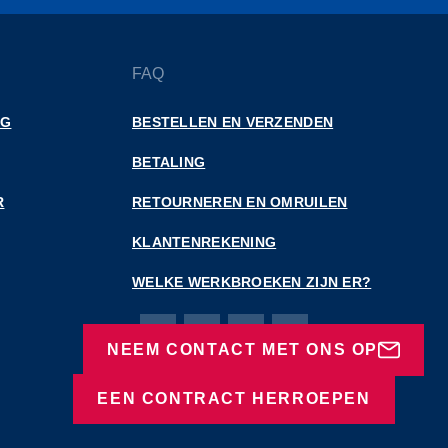
FAQ
NG
BESTELLEN EN VERZENDEN
BETALING
R
RETOURNEREN EN OMRUILEN
KLANTENREKENING
WELKE WERKBROEKEN ZIJN ER?
Bierbaum-Proenen Facebook-pagina
Bierbaum-Proenen X-pagina
Bierbaum-Proenen LinkedIn
Bierbaum-Proenen Ins
NEEM CONTACT MET ONS OP
EEN CONTRACT HERROEPEN