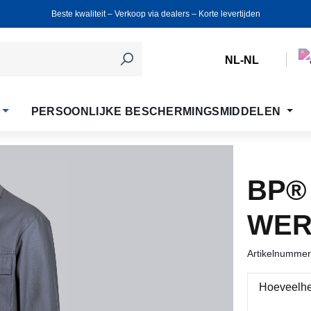
Beste kwaliteit ‒ Verkoop via dealers ‒ Korte levertijden
NL-NL
PERSOONLIJKE BESCHERMINGSMIDDELEN
BP®
WER
Artikelnumme
Hoeveelhe