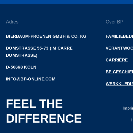
Adres
Over BP
BIERBAUM-PROENEN GMBH & CO. KG
FAMILIEBED
DOMSTRASSE 55-73 (IM CARRÉ D
VERANTWOO
OMSTRASSE)
CARRIÈRE
D-50668 KÖLN
BP GESCHIE
INFO@BP-ONLINE.COM
WERKKLEDI
FEEL THE
Impri
DIFFERENCE
H