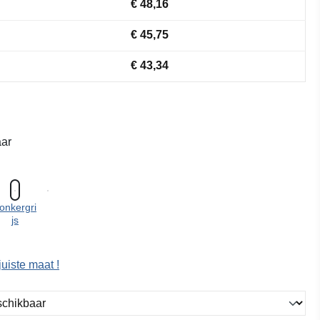
€ 48,16
€ 45,75
€ 43,34
ar
onkergri
js
juiste maat !