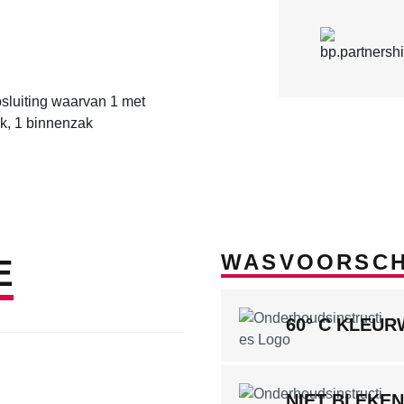
psluiting waarvan 1 met
k, 1 binnenzak
WASVOORSCH
E
60° C KLEU
NIET BLEKEN