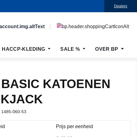
Dealers
HACCP-KLEDING
SALE %
OVER BP
 BASIC KATOENEN
KJACK
r
1485-060-53
id
Prijs per eenheid