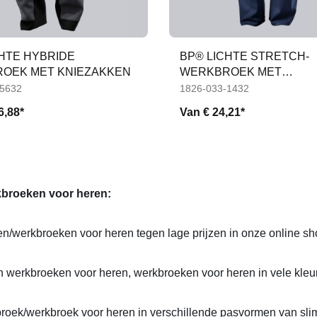
CHTE HYBRIDE
BP® LICHTE STRETCH-
OEK MET KNIEZAKKEN
WERKBROEK MET
VERSTEVIGDE KNIEËN
-5632
1826-033-1432
6,88*
Van
€ 24,21*
broeken voor heren:
n/werkbroeken voor heren tegen lage prijzen in onze online s
h werkbroeken voor heren, werkbroeken voor heren in vele kleu
broek/werkbroek voor heren in verschillende pasvormen van slim f