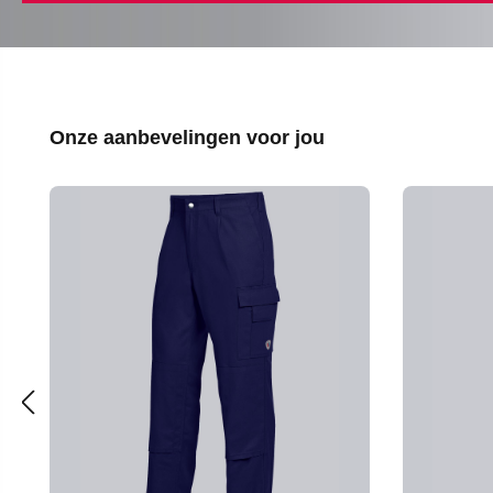
Productgalerij overslaan
Onze aanbevelingen voor jou