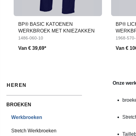
BP® BASIC KATOENEN
BP® LI
WERKBROEK MET KNIEZAKKEN
WERKBR
1486-060-10
1968-570
Van
€ 39,69*
Van
€ 10
Onze werk
HEREN
broeke
BROEKEN
Stretc
Werkbroeken
Stretch Werkbroeken
Taille