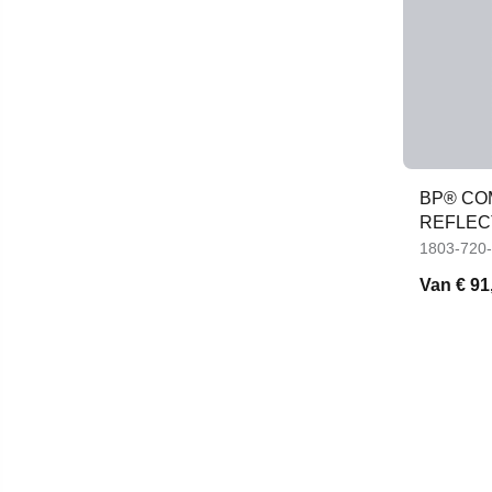
BP® CO
REFLEC
KNIEZA
1803-720
Van
€ 91