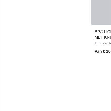
BP® LI
MET KN
1968-570
Van
€ 10