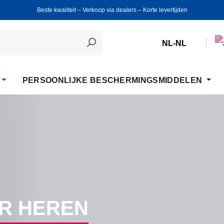
Beste kwaliteit ‒ Verkoop via dealers ‒ Korte levertijden
NL-NL
PERSOONLIJKE BESCHERMINGSMIDDELEN
R HEREN