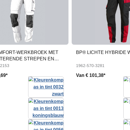
MFORT-WERKBROEK MET
BP® LICHTE HYBRIDE
TERENDE STREPEN EN
KKEN
-2153
1962-570-3281
,69*
Van
€ 101,38*