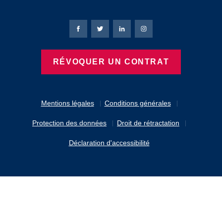
Page Facebook de Bierbaum-Proenen
Page X de Bierbaum-Proenen
Page LinkedIn de Bierbaum
Page Instagram de B
RÉVOQUER UN CONTRAT
Mentions légales
Conditions générales
Protection des données
Droit de rétractation
Déclaration d'accessibilité