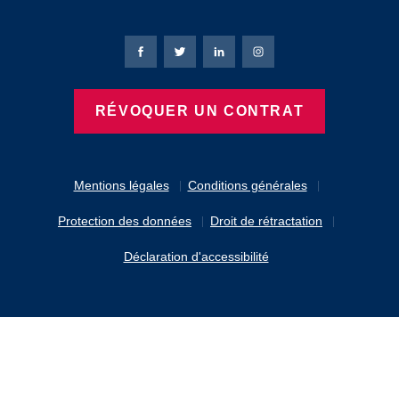
Page Facebook de Bierbaum-Proenen
Page X de Bierbaum-Proenen
Page LinkedIn de Bierbaum
Page Instagram de B
RÉVOQUER UN CONTRAT
Mentions légales
Conditions générales
Protection des données
Droit de rétractation
Déclaration d'accessibilité