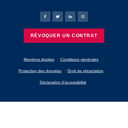
Page Facebook de Bierbaum-Proenen
Page X de Bierbaum-Proenen
Page LinkedIn de Bierbaum
Page Instagram de B
RÉVOQUER UN CONTRAT
Mentions légales
Conditions générales
Protection des données
Droit de rétractation
Déclaration d'accessibilité