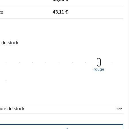
43,11 €
20
 de stock
rouge
ez