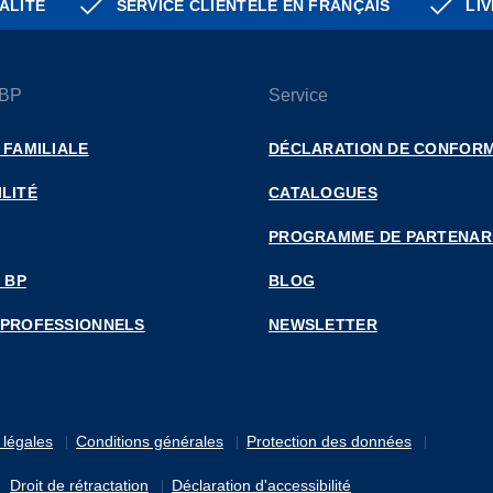
ALITÉ
SERVICE CLIENTÈLE EN FRANÇAIS
LIV
 BP
Service
 FAMILIALE
DÉCLARATION DE CONFORM
LITÉ
CATALOGUES
PROGRAMME DE PARTENAR
 BP
BLOG
 PROFESSIONNELS
NEWSLETTER
 légales
Conditions générales
Protection des données
Droit de rétractation
Déclaration d'accessibilité