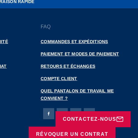
RAISON RAPIDE
FAQ
ITÉ
COMMANDES ET EXPÉDITIONS
PAIEMENT ET MODES DE PAIEMENT
IAT
RETOURS ET ÉCHANGES
COMPTE CLIENT
QUEL PANTALON DE TRAVAIL ME
CONVIENT ?
Page Facebook de Bierbaum-Proenen
Page X de Bierbaum-Proenen
Page LinkedIn de Bierbaum
Page Instagram de B
CONTACTEZ-NOUS
RÉVOQUER UN CONTRAT