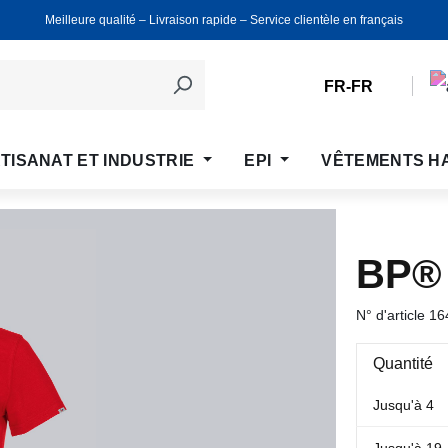
Meilleure qualité ‒ Livraison rapide ‒ Service clientèle en français
FR-FR
TISANAT ET INDUSTRIE
EPI
VÊTEMENTS H
BP®
N° d'article
16
Quantité
Jusqu'à
4
Jusqu'à
19