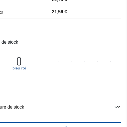
21,56 €
20
 de stock
bleu roi
ez