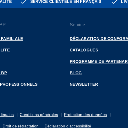
ALITÉ
SERVICE CLIENTÈLE EN FRANÇAIS
LIV
 BP
Service
 FAMILIALE
DÉCLARATION DE CONFORM
LITÉ
CATALOGUES
PROGRAMME DE PARTENAR
 BP
BLOG
 PROFESSIONNELS
NEWSLETTER
 légales
Conditions générales
Protection des données
Droit de rétractation
Déclaration d'accessibilité