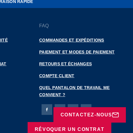
RAISON RAPIDE
FAQ
ITÉ
COMMANDES ET EXPÉDITIONS
PAIEMENT ET MODES DE PAIEMENT
IAT
RETOURS ET ÉCHANGES
COMPTE CLIENT
QUEL PANTALON DE TRAVAIL ME
CONVIENT ?
Page Facebook de Bierbaum-Proenen
Page X de Bierbaum-Proenen
Page LinkedIn de Bierbaum
Page Instagram de B
CONTACTEZ-NOUS
RÉVOQUER UN CONTRAT