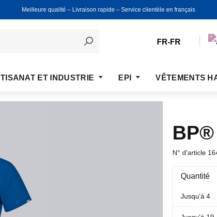
Meilleure qualité ‒ Livraison rapide ‒ Service clientèle en français
FR-FR
TISANAT ET INDUSTRIE
EPI
VÊTEMENTS H
BP®
N° d'article
16
Quantité
Jusqu'à
4
Jusqu'à
19