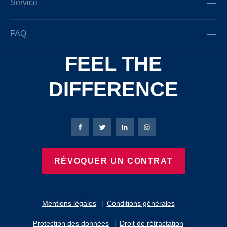
Service
FAQ
FEEL THE
DIFFERENCE
Page Facebook de Bierbaum-Proenen
Page X de Bierbaum-Proenen
Page LinkedIn de Bierbaum
Page Instagram de B
RÉVOQUER UN CONTRAT
Mentions légales
Conditions générales
Protection des données
Droit de rétractation