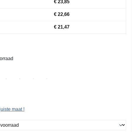
€ 23,85
€ 22,66
€ 21,47
orraad
juiste maat !