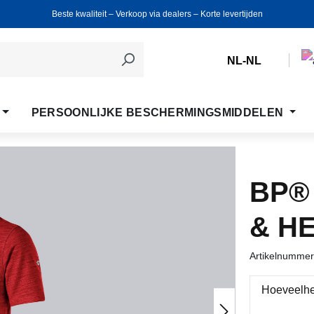
Beste kwaliteit ‒ Verkoop via dealers ‒ Korte levertijden
NL-NL
PERSOONLIJKE BESCHERMINGSMIDDELEN
BP®
& H
Artikelnumme
Hoeveelhe