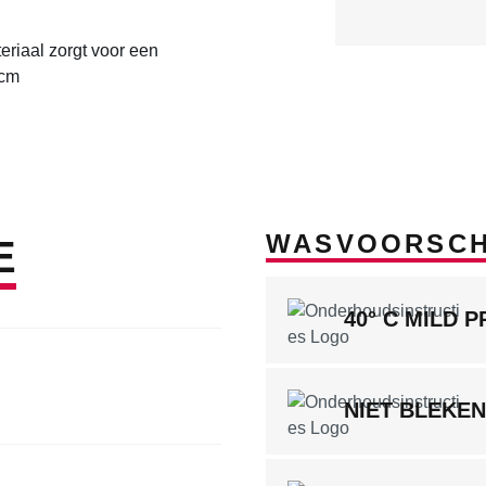
riaal zorgt voor een
 cm
WASVOORSCH
E
40° C MILD 
NIET BLEKEN