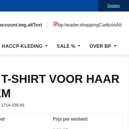
Dealers
HACCP-KLEDING
SALE %
OVER BP
 T-SHIRT VOOR HAAR
EM
r
1714-235-81
id
Prijs per eenheid