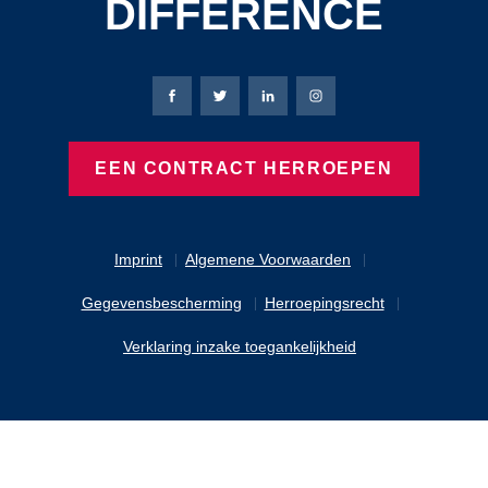
DIFFERENCE
Bierbaum-Proenen Facebook-pagina
Bierbaum-Proenen X-pagina
Bierbaum-Proenen LinkedIn
Bierbaum-Proenen Ins
EEN CONTRACT HERROEPEN
Imprint
Algemene Voorwaarden
Gegevensbescherming
Herroepingsrecht
Verklaring inzake toegankelijkheid