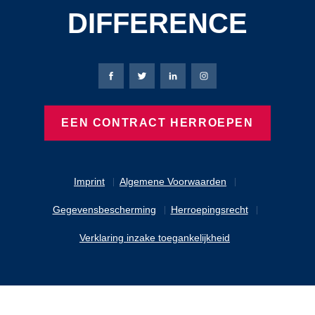
DIFFERENCE
Bierbaum-Proenen Facebook-pagina
Bierbaum-Proenen X-pagina
Bierbaum-Proenen LinkedIn
Bierbaum-Proenen Ins
EEN CONTRACT HERROEPEN
Imprint
Algemene Voorwaarden
Gegevensbescherming
Herroepingsrecht
Verklaring inzake toegankelijkheid