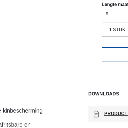
Selecteer
Lengte maa
DOWNLOADS
ce kinbescherming
PRODUCT
afritsbare en