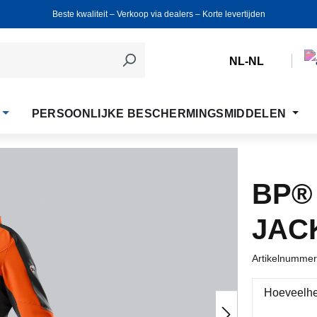
Beste kwaliteit ‒ Verkoop via dealers ‒ Korte levertijden
NL-NL
PERSOONLIJKE BESCHERMINGSMIDDELEN
BP®
JAC
Artikelnumme
Hoeveelhe