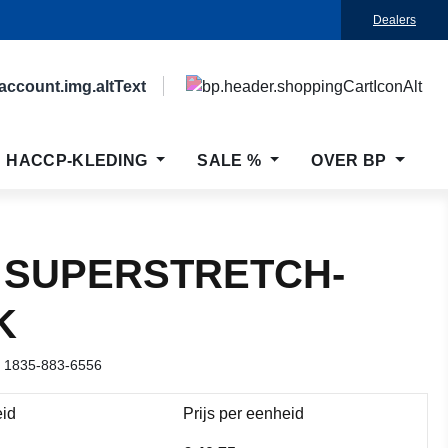
Dealers
HACCP-KLEDING
SALE %
OVER BP
 SUPERSTRETCH-
K
r
1835-883-6556
id
Prijs per eenheid