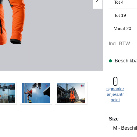
Tot
4
Tot
19
Vanaf
20
Incl. BTW
Beschikba
signaalor
anje/antr
aciet
Selecteer
Size