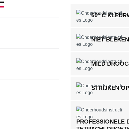
60° C KLEU
NIET BLEKEN
MILD DROO
STRIJKEN O
PROFESSIONELE 
TETRACHLOROET