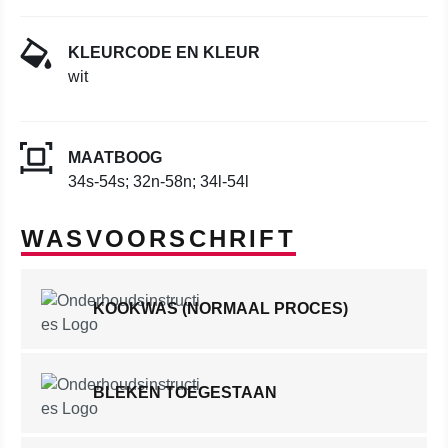
KLEURCODE EN KLEUR
wit
MAATBOOG
34s-54s; 32n-58n; 34l-54l
WASVOORSCHRIFT
KOOKWAS (NORMAAL PROCES)
BLEKEN TOEGESTAAN