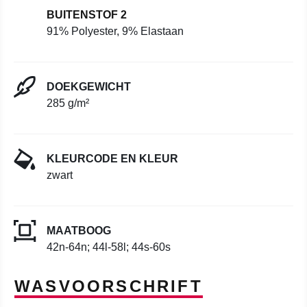
BUITENSTOF 2
91% Polyester, 9% Elastaan
DOEKGEWICHT
285 g/m²
KLEURCODE EN KLEUR
zwart
MAATBOOG
42n-64n; 44l-58l; 44s-60s
WASVOORSCHRIFT