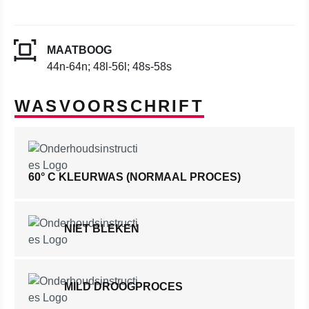
MAATBOOG
44n-64n; 48l-56l; 48s-58s
WASVOORSCHRIFT
60° C KLEURWAS (NORMAAL PROCES)
NIET BLEKEN
MILD DROOGPROCES