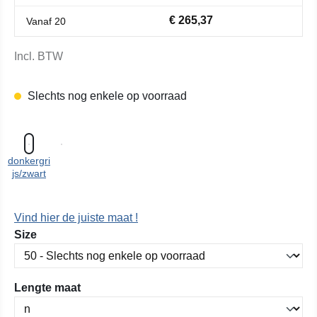
€ 265,37
Vanaf
20
Incl. BTW
Slechts nog enkele op voorraad
donkergri
js/zwart
Vind hier de juiste maat !
Selecteer
Size
Selecteer
Lengte maat