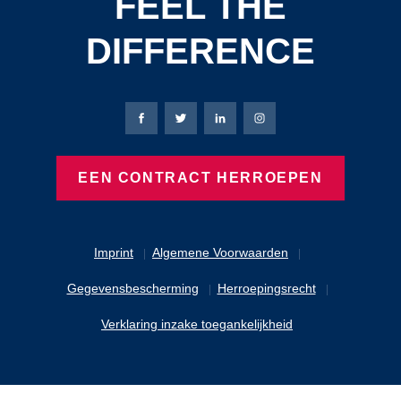
FEEL THE
DIFFERENCE
Bierbaum-Proenen Facebook-pagina
Bierbaum-Proenen X-pagina
Bierbaum-Proenen LinkedIn
Bierbaum-Proenen Ins
EEN CONTRACT HERROEPEN
Imprint
Algemene Voorwaarden
Gegevensbescherming
Herroepingsrecht
Verklaring inzake toegankelijkheid