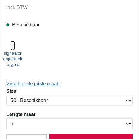
Incl. BTW
Beschikbaar
signaalor
anje/donk
ergrijs
Vind hier de juiste maat !
Selecteer
Size
Selecteer
Lengte maat