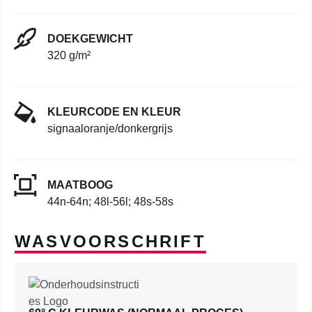
DOEKGEWICHT
320 g/m²
KLEURCODE EN KLEUR
signaaloranje/donkergrijs
MAATBOOG
44n-64n; 48l-56l; 48s-58s
WASVOORSCHRIFT