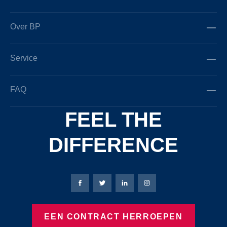
Over BP
Service
FAQ
FEEL THE
DIFFERENCE
Bierbaum-Proenen Facebook-pagina
Bierbaum-Proenen X-pagina
Bierbaum-Proenen LinkedIn
Bierbaum-Proenen Ins
EEN CONTRACT HERROEPEN