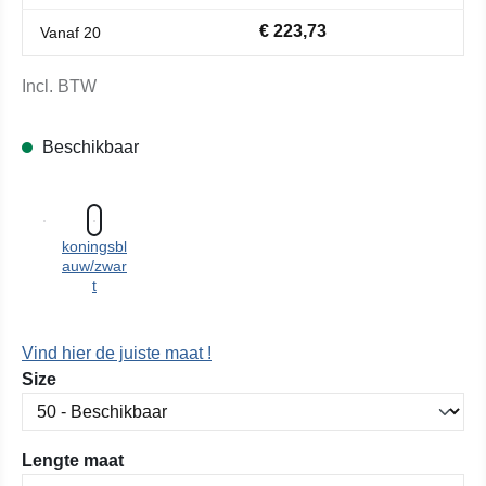
€ 223,73
Vanaf
20
Incl. BTW
Beschikbaar
koningsbl
auw/zwar
t
Vind hier de juiste maat !
Selecteer
Size
Selecteer
Lengte maat