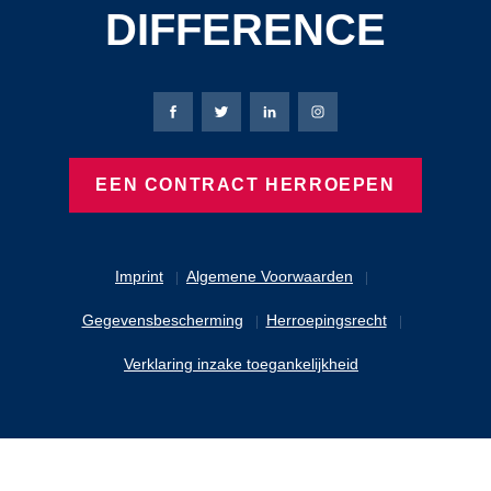
DIFFERENCE
Bierbaum-Proenen Facebook-pagina
Bierbaum-Proenen X-pagina
Bierbaum-Proenen LinkedIn
Bierbaum-Proenen Ins
EEN CONTRACT HERROEPEN
Imprint
Algemene Voorwaarden
Gegevensbescherming
Herroepingsrecht
Verklaring inzake toegankelijkheid