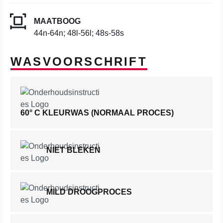
MAATBOOG
44n-64n; 48l-56l; 48s-58s
WASVOORSCHRIFT
60° C KLEURWAS (NORMAAL PROCES)
NIET BLEKEN
MILD DROOGPROCES