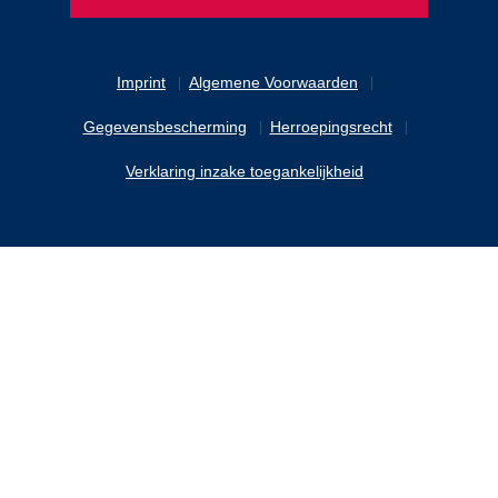
Imprint
Algemene Voorwaarden
Gegevensbescherming
Herroepingsrecht
Verklaring inzake toegankelijkheid