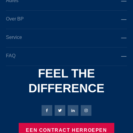
Adres
Over BP
Service
FAQ
FEEL THE
DIFFERENCE
Bierbaum-Proenen Facebook-pagina
Bierbaum-Proenen X-pagina
Bierbaum-Proenen LinkedIn
Bierbaum-Proenen Ins
EEN CONTRACT HERROEPEN