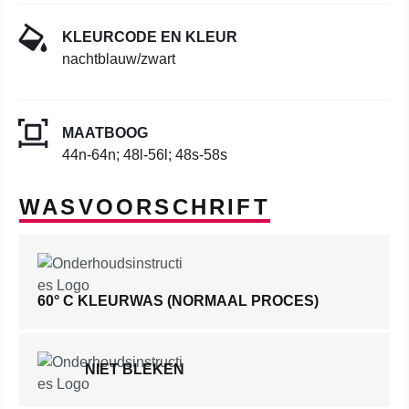
KLEURCODE EN KLEUR
nachtblauw/zwart
MAATBOOG
44n-64n; 48l-56l; 48s-58s
WASVOORSCHRIFT
60° C KLEURWAS (NORMAAL PROCES)
NIET BLEKEN