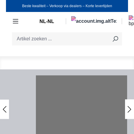
Beste kwaliteit ‒ Verkoop via dealers ‒ Korte levertijden
Ga naar de hoofdinhoud
NL-NL
Afbeeldingengalerij overslaan