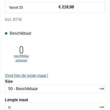
€ 218,98
Vanaf
20
Incl. BTW
Beschikbaar
nachtblau
w/zwart
Vind hier de juiste maat !
Selecteer
Size
Selecteer
Lengte maat