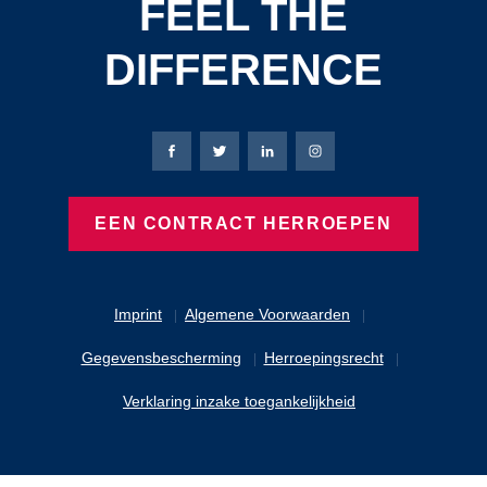
FEEL THE
DIFFERENCE
Bierbaum-Proenen Facebook-pagina
Bierbaum-Proenen X-pagina
Bierbaum-Proenen LinkedIn
Bierbaum-Proenen Ins
EEN CONTRACT HERROEPEN
Imprint
Algemene Voorwaarden
Gegevensbescherming
Herroepingsrecht
Verklaring inzake toegankelijkheid