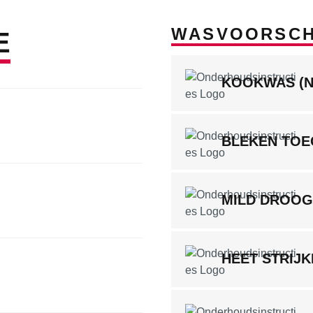
WASVOORSCH
E
KOOKWAS (
BLEKEN TOE
MILD DROO
HEET STRIJ