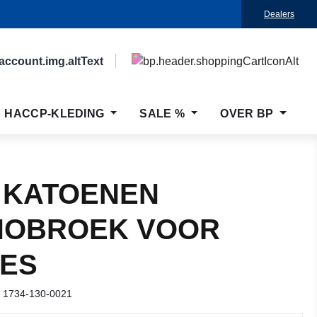
Dealers
HACCP-KLEDING
SALE %
OVER BP
 KATOENEN
NOBROEK VOOR
ES
r
1734-130-0021