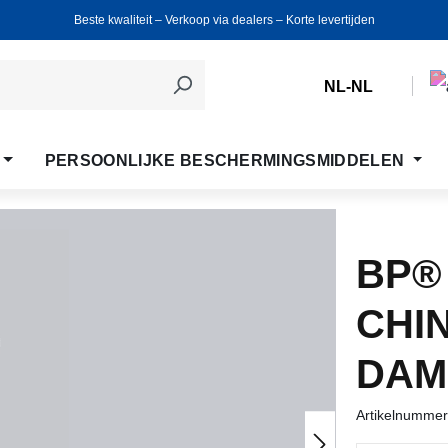
Beste kwaliteit ‒ Verkoop via dealers ‒ Korte levertijden
NL-NL
PERSOONLIJKE BESCHERMINGSMIDDELEN
BP®
CHI
DAM
Artikelnumme