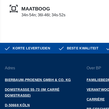
MAATBOOG
34n-54n; 36l-46l; 34s-52s
KORTE LEVERTIJDEN
BESTE KWALITEIT
Adres
Over BP
BIERBAUM-PROENEN GMBH & CO. KG
FAMILIEBED
DOMSTRASSE 55-73 (IM CARRÉ D
VERANTWOO
OMSTRASSE)
CARRIÈRE
D-50668 KÖLN