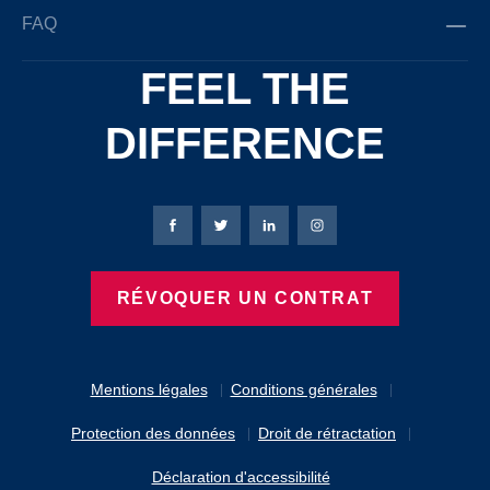
FAQ
FEEL THE
DIFFERENCE
Page Facebook de Bierbaum-Proenen
Page X de Bierbaum-Proenen
Page LinkedIn de Bierbaum
Page Instagram de B
RÉVOQUER UN CONTRAT
Mentions légales
Conditions générales
Protection des données
Droit de rétractation
Déclaration d'accessibilité