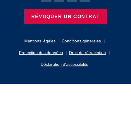
Page Facebook de Bierbaum-Proenen
Page X de Bierbaum-Proenen
Page LinkedIn de Bierbaum
Page Instagram de B
RÉVOQUER UN CONTRAT
Mentions légales
Conditions générales
Protection des données
Droit de rétractation
Déclaration d'accessibilité