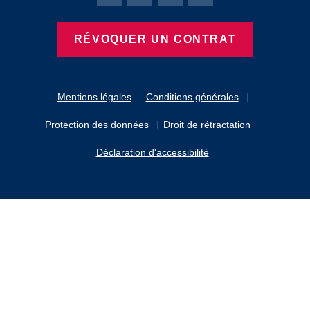
Page Facebook de Bierbaum-Proenen
Page X de Bierbaum-Proenen
Page LinkedIn de Bierbaum
Page Instagram de B
RÉVOQUER UN CONTRAT
Mentions légales
Conditions générales
Protection des données
Droit de rétractation
Déclaration d'accessibilité