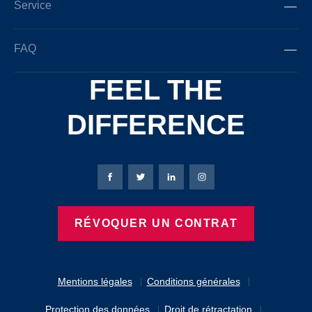
Service
FAQ
FEEL THE
DIFFERENCE
Page Facebook de Bierbaum-Proenen
Page X de Bierbaum-Proenen
Page LinkedIn de Bierbaum
Page Instagram de B
RÉVOQUER UN CONTRAT
Mentions légales
Conditions générales
Protection des données
Droit de rétractation