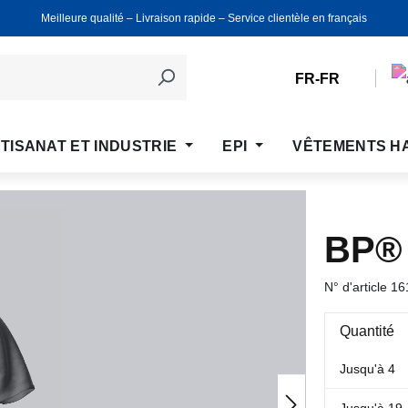
Meilleure qualité ‒ Livraison rapide ‒ Service clientèle en français
FR-FR
TISANAT ET INDUSTRIE
EPI
VÊTEMENTS H
BP®
N° d'article
16
Quantité
Jusqu'à
4
Jusqu'à
19