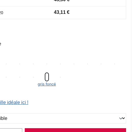
43,11 €
20
e
gris foncé
lle idéale ici !
ez