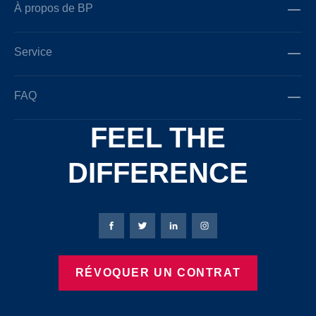
À propos de BP
Service
FAQ
FEEL THE
DIFFERENCE
Page Facebook de Bierbaum-Proenen
Page X de Bierbaum-Proenen
Page LinkedIn de Bierbaum
Page Instagram de B
RÉVOQUER UN CONTRAT