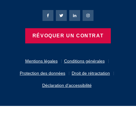
Page Facebook de Bierbaum-Proenen
Page X de Bierbaum-Proenen
Page LinkedIn de Bierbaum
Page Instagram de B
RÉVOQUER UN CONTRAT
Mentions légales
Conditions générales
Protection des données
Droit de rétractation
Déclaration d'accessibilité