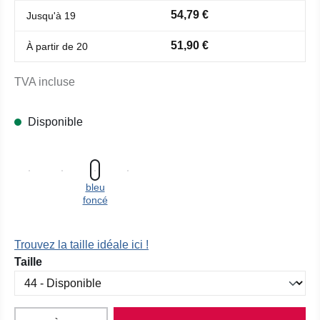
54,79 €
Jusqu'à
19
51,90 €
À partir de
20
TVA incluse
Disponible
bleu
foncé
Trouvez la taille idéale ici !
Sélectionnez
Taille