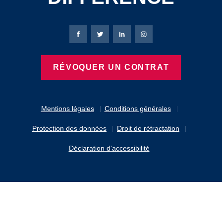
Page Facebook de Bierbaum-Proenen
Page X de Bierbaum-Proenen
Page LinkedIn de Bierbaum
Page Instagram de B
RÉVOQUER UN CONTRAT
Mentions légales
Conditions générales
Protection des données
Droit de rétractation
Déclaration d'accessibilité